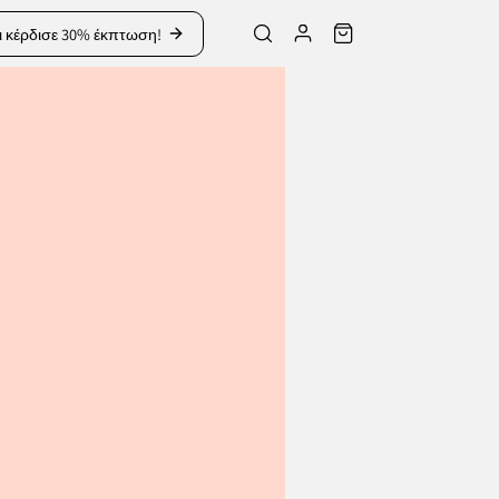
ι κέρδισε 30% έκπτωση!