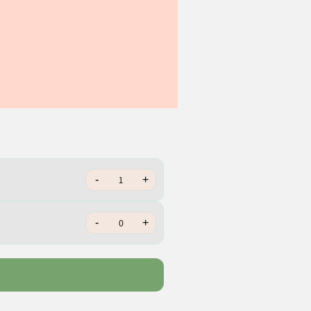
-
+
-
+